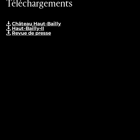
Téléchargements
Château Haut-Bailly
Haut-Bailly•II
Revue de presse
CONTACT
À votre écoute
L’équipe du Château Haut-Bailly se réjouit de vous accueillir
et se tient à votre disposition pour vous faire vivre une
expérience inoubliable.