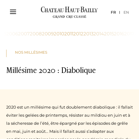
FR
EN
005
2006
2007
2008
2009
2010
2011
2012
2013
2014
2015
2016
2017
2
NOS MILLÉSIMES
Millésime 2020 : Diabolique
2020 est un millésime qui fut doublement diabolique : il fallait
éviter les gelées de printemps, résister au mildiou en juin et à
la sécheresse de l’été, être épargné par les épisodes de grêle
en mai, juin et août... Mais il fallait aussi s’adapter aux