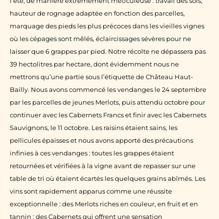
l’été, de manière extrêmement méticuleuse : travail des sols,
hauteur de rognage adaptée en fonction des parcelles,
marquage des pieds les plus précoces dans les vieilles vignes
où les cépages sont mêlés, éclaircissages sévères pour ne
laisser que 6 grappes par pied. Notre récolte ne dépassera pas
39 hectolitres par hectare, dont évidemment nous ne
mettrons qu’une partie sous l’étiquette de Château Haut-
Bailly. Nous avons commencé les vendanges le 24 septembre
par les parcelles de jeunes Merlots, puis attendu octobre pour
continuer avec les Cabernets Francs et finir avec les Cabernets
Sauvignons, le 11 octobre. Les raisins étaient sains, les
pellicules épaisses et nous avons apporté des précautions
infinies à ces vendanges : toutes les grappes étaient
retournées et vérifiées à la vigne avant de repasser sur une
table de tri où étaient écartés les quelques grains abîmés. Les
vins sont rapidement apparus comme une réussite
exceptionnelle : des Merlots riches en couleur, en fruit et en
tannin ; des Cabernets qui offrent une sensation