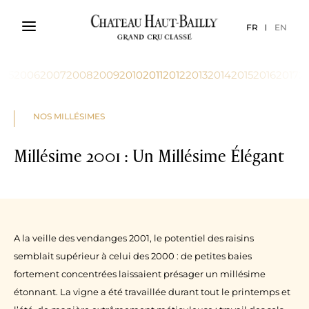
FR
EN
005
2006
2007
2008
2009
2010
2011
2012
2013
2014
2015
2016
2017
2
NOS MILLÉSIMES
Millésime 2001 : Un Millésime Élégant
A la veille des vendanges 2001, le potentiel des raisins
semblait supérieur à celui des 2000 : de petites baies
fortement concentrées laissaient présager un millésime
étonnant. La vigne a été travaillée durant tout le printemps et