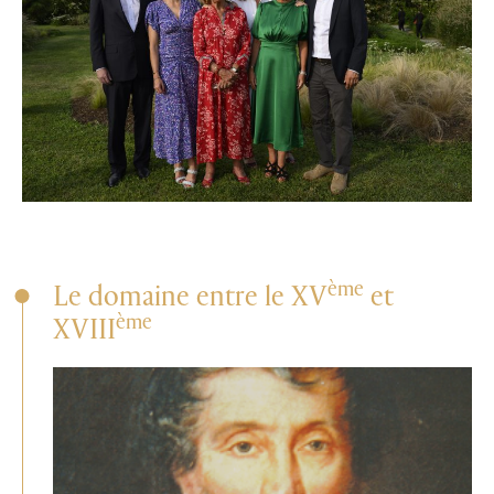
ème
Le domaine entre le XV
et
ème
XVIII