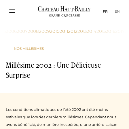
FR
EN
005
2006
2007
2008
2009
2010
2011
2012
2013
2014
2015
2016
2017
2
NOS MILLÉSIMES
Millésime 2002 : Une Délicieuse
Surprise
Les conditions climatiques de l’été 2002 ont été moins
estivales que lors des derniers millésimes. Cependant nous
avons bénéficié, de manière inespérée, d’une arrière-saison