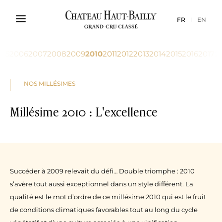
FR
EN
005
2006
2007
2008
2009
2010
2011
2012
2013
2014
2015
2016
2017
2
NOS MILLÉSIMES
Millésime 2010 : L'excellence
Succéder à 2009 relevait du défi… Double triomphe : 2010
s’avère tout aussi exceptionnel dans un style différent. La
qualité est le mot d’ordre de ce millésime 2010 qui est le fruit
de conditions climatiques favorables tout au long du cycle