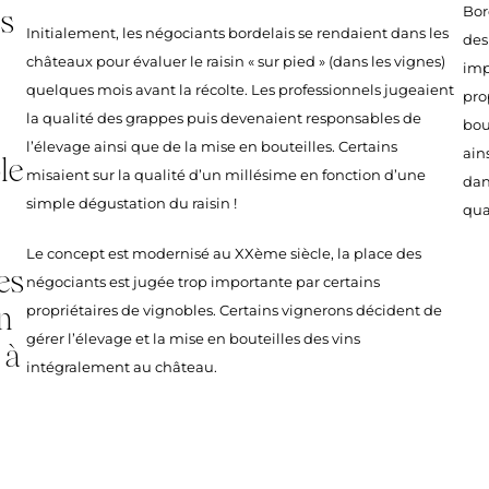
Bor
es
Initialement, les négociants bordelais se rendaient dans les
des
châteaux pour évaluer le raisin « sur pied » (dans les vignes)
imp
quelques mois avant la récolte. Les professionnels jugeaient
pro
la qualité des grappes puis devenaient responsables de
bou
l’élevage ainsi que de la mise en bouteilles. Certains
ain
le
misaient sur la qualité d’un millésime en fonction d’une
dan
simple dégustation du raisin !
qua
Le concept est modernisé au XXème siècle, la place des
es
négociants est jugée trop importante par certains
propriétaires de vignobles. Certains vignerons décident de
n
gérer l’élevage et la mise en bouteilles des vins
 à
intégralement au château.