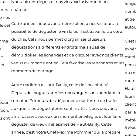
aut-
Nous faisons déguster nos vins exclusivement au
longue
ents
château.
nombr
e nos
et de
Cette année, nous avons même offert à nos visiteurs la
de cet
autou
possibilité de déguster le vin là où il est travaillé, au cœur
du chai. Cela nous permet d’organiser plusieurs
comme
C’est
dégustations à différents endroits mais aussi de
n
expér
démultiplier les échanges et de discuter avec nos clients
de
mobil
venus du monde entier. Cela favorise les rencontres et les
 et
perso
moments de partage.
du mi
momen
Autre tradition à Haut-Bailly, celle de l’hospitalité.
Haut-
Depuis de longues années nous organisons pendant la
fourn
semaine Primeurs des déjeuners sous forme de buffet,
 pour
client
auxquels les dégustateurs sont invités. Nous pouvons
tion.
par la
ainsi passer avec eux un moment privilégié, et leur faire
s ont
météo
déguster de vieux millésimes de Haut-Bailly. Cette
à cha
année, c’est notre Chef Maxime Pommier qui a préparé
millé