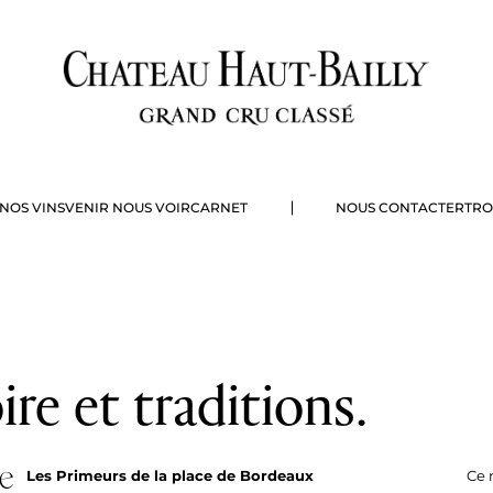
NOS VINS
VENIR NOUS VOIR
CARNET
NOUS CONTACTER
TRO
USTATION
PHILOSOPHIE
CHAMBRES D’HÔTES
LA COLLECTION
HISTOIRE
TABLE PRIVÉE
LES MILLÉSIMES
VIGNOBLE
SÉMINAIRE & R
CHAI
re et traditions.
e
Les Primeurs de la place de Bordeaux
Ce 