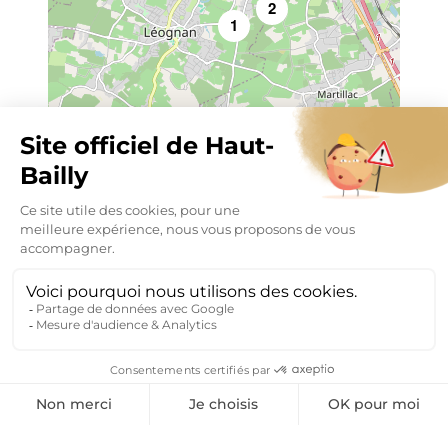
2
1
Leaflet
|
©
OpenStreetMap
MENTIONS LÉGALES