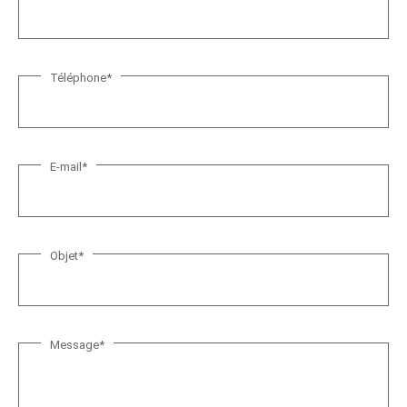
o
m
*
Téléphone
*
E-mail
*
Objet
*
Message
*