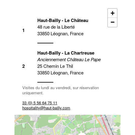
+
Haut-Bailly - Le Château
−
48 rue de la Liberté
1
33850 Léognan, France
Haut-Bailly - La Chartreuse
Anciennement Château Le Pape
2
25 Chemin Le Thil
33850 Léognan, France
Visites du lundi au vendredi, sur réservation
uniquement.
33 (0) 5 56 64 75 11
hospitality@haut-bailly.com