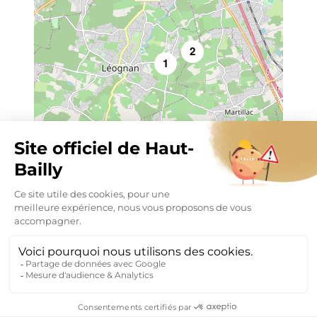
2
1
Leaflet
|
©
OpenStreetMap
MENTIONS LÉGALES