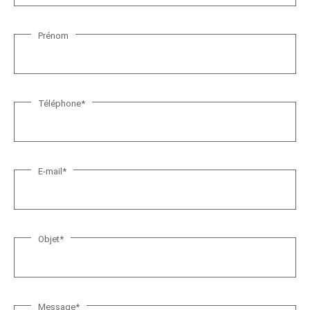
*
Prénom
N
o
m
*
Téléphone
*
E-mail
*
Objet
*
Message
*