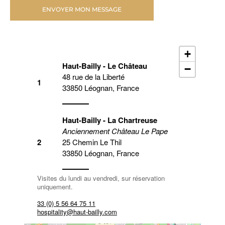
+
Haut-Bailly - Le Château
−
48 rue de la Liberté
1
33850 Léognan, France
Haut-Bailly - La Chartreuse
Anciennement Château Le Pape
2
25 Chemin Le Thil
33850 Léognan, France
Visites du lundi au vendredi, sur réservation
uniquement.
33 (0) 5 56 64 75 11
hospitality@haut-bailly.com